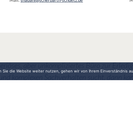
riöses, aber unkompliziertes Büro zur Erledig
 Sie die Website weiter nutzen, gehen wir von Ihrem Einverständnis au
 und komplexen Sachverhalten sucht, dann ka
Schütz sehr gut empfehlen. Meine Anrufe und
lässig und zielführend erledigt. Die Mitarbeiter
gagiert, die Räumlichkeiten angenehm; all das 
h als Mandanten. Das Büro selbst ist zentral,