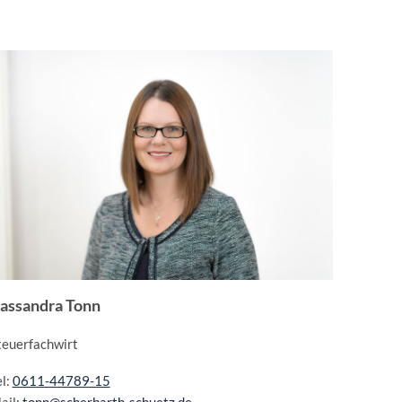
assandra Tonn
teuerfachwirt
el:
0611-44789-15
ail:
tonn@scherbarth-schuetz.de