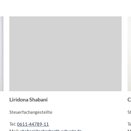
Liridona Shabani
C
Steuerfachangestellte
S
Tel:
0611-44789-11
T
Mail:
shabani@scherbarth-schuetz.de
M