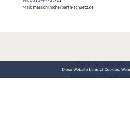
Mail:
masson@scherbarth-schuetz.de
“Wenn jemand ein se
Diese Website benutzt Cookies. Wenn
bis zu komplizierten
Scherbarth und 
pünktlich, zuver
motiviert und en
Atmosphäre für mic