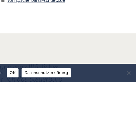
ung von alltäglichen
s.
OK
Datenschutzerklärung
nn ich das Steuerbüro
 Anfragen wurden
 sind freundlich,
schafft eine gute
 aber dennoch ruhig