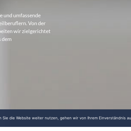
nte und umfassende
ilberuflern. Von der
iten wir zielgerichtet
us dem
 Sie die Website weiter nutzen, gehen wir von Ihrem Einverständnis au