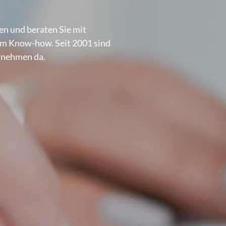
ten und beraten Sie mit
hem Know-how. Seit 2001 sind
ernehmen da.