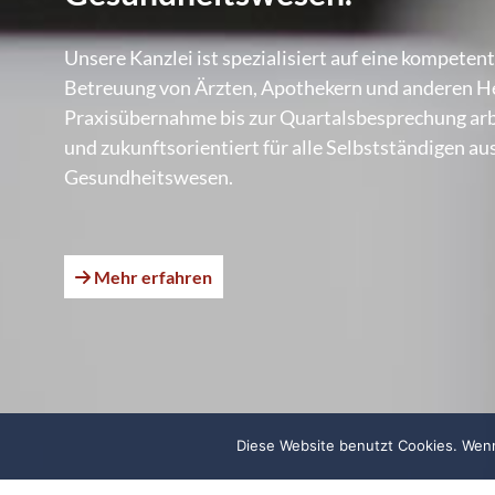
Unsere Kanzlei ist spezialisiert auf eine kompete
Betreuung von Ärzten, Apothekern und anderen He
Praxisübernahme bis zur Quartalsbesprechung arbe
und zukunftsorientiert für alle Selbstständigen a
Gesundheitswesen.
Mehr erfahren
Diese Website benutzt Cookies. Wenn